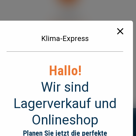
INSTAGRAM
@Klima-Express
Klima-Express
Hallo!
FACEBOOK
Wir sind
@Klima-Express
Lagerverkauf und
Onlineshop
Planen Sie jetzt die perfekte
KlimaExpress 2025