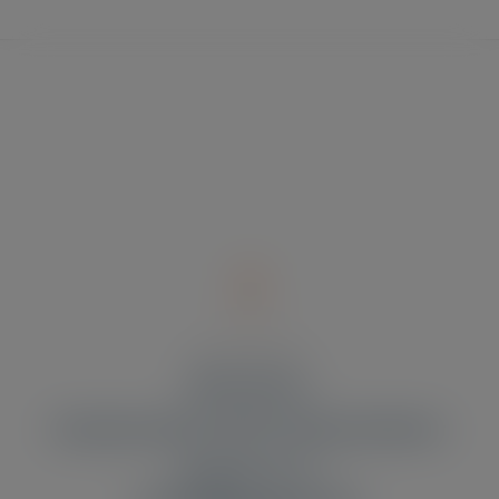
modal-check
UNSER STANDORT
Klima-express
Einzelunternehmer Robert Staniaszek
Meister
Xantener Str. 21