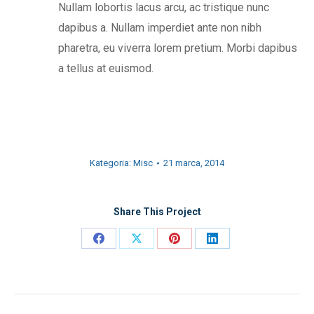
Nullam lobortis lacus arcu, ac tristique nunc
dapibus a. Nullam imperdiet ante non nibh
pharetra, eu viverra lorem pretium. Morbi dapibus
a tellus at euismod.
Kategoria:
Misc
21 marca, 2014
Share This Project
Share
Share
Share
Share
on
on
on
on
Facebook
X
Pinterest
LinkedIn
Project