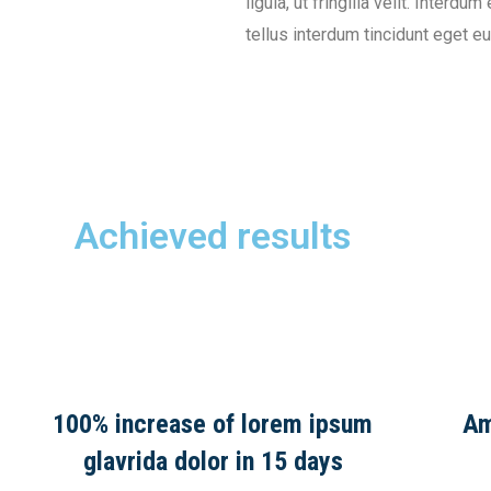
ligula, ut fringilla velit. Interd
tellus interdum tincidunt eget eu
Achieved results
100% increase of lorem ipsum
Am
glavrida dolor in 15 days