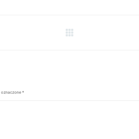
są oznaczone
*