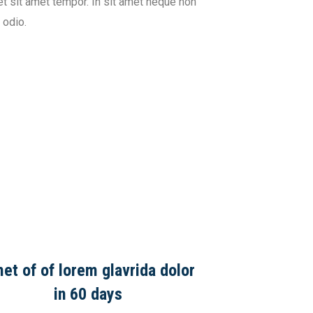
um et sit amet tempor. In sit amet neque non
 odio.
et of of lorem glavrida dolor
in 60 days