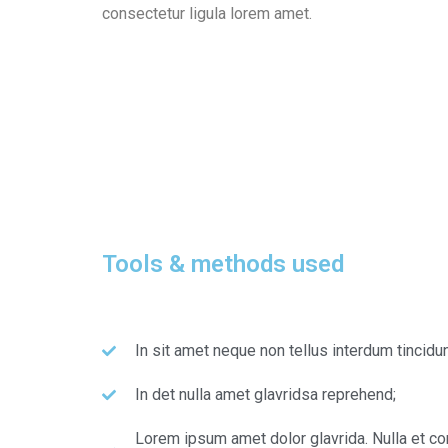
consectetur ligula lorem amet.
Tools & methods used
In sit amet neque non tellus interdum tincidu
In det nulla amet glavridsa reprehend;
Lorem ipsum amet dolor glavrida. Nulla et con